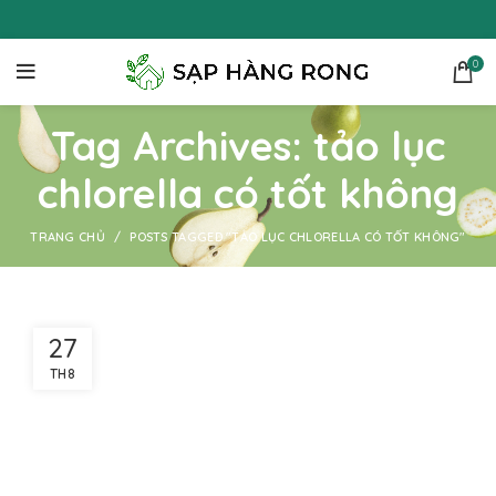
0
Tag Archives: tảo lục
chlorella có tốt không
TRANG CHỦ
POSTS TAGGED "TẢO LỤC CHLORELLA CÓ TỐT KHÔNG"
27
TH8