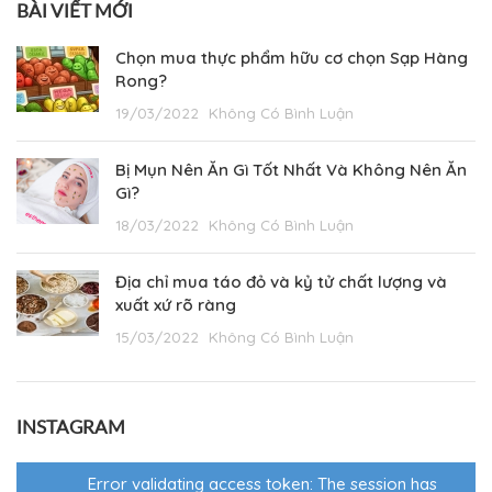
BÀI VIẾT MỚI
Chọn mua thực phẩm hữu cơ chọn Sạp Hàng
Rong?
19/03/2022
Không Có Bình Luận
Bị Mụn Nên Ăn Gì Tốt Nhất Và Không Nên Ăn
Gì?
18/03/2022
Không Có Bình Luận
Địa chỉ mua táo đỏ và kỷ tử chất lượng và
xuất xứ rõ ràng
15/03/2022
Không Có Bình Luận
INSTAGRAM
Error validating access token: The session has