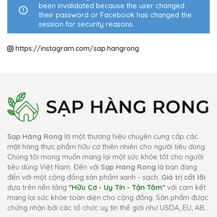
been invalidated because the user changed
their password or Facebook has changed the
session for security reasons.
https://instagram.com/sap.hangrong
Sạp Hàng Rong
là một thương hiệu chuyên cung cấp các
mặt hàng thực phẩm hữu cơ thiên nhiên cho người tiêu dùng.
Chúng tôi mong muốn mang lại một sức khỏe tốt cho người
tiêu dùng Việt Nam. Đến với
Sạp Hàng Rong
là bạn đang
đến với một cộng đồng sản phẩm xanh - sạch.
Giá trị cốt lõi
dựa trên nền tảng
"Hữu Cơ - Uy Tín - Tận Tâm"
với cam kết
mang lại sức khỏe toàn diện cho cộng đồng. Sản phẩm được
chứng nhận bởi các tổ chức uy tín thế giới như USDA, EU, AB...