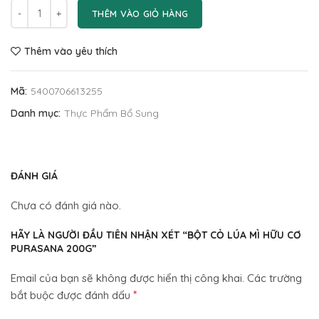
THÊM VÀO GIỎ HÀNG
Thêm vào yêu thích
Mã:
5400706613255
Danh mục:
Thực Phẩm Bổ Sung
ĐÁNH GIÁ
Chưa có đánh giá nào.
HÃY LÀ NGƯỜI ĐẦU TIÊN NHẬN XÉT “BỘT CỎ LÚA MÌ HỮU CƠ
PURASANA 200G”
Email của bạn sẽ không được hiển thị công khai.
Các trường
*
bắt buộc được đánh dấu