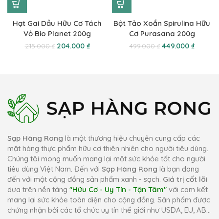
Hạt Gai Dầu Hữu Cơ Tách
Bột Tảo Xoắn Spirulina Hữu
Vỏ Bio Planet 200g
Cơ Purasana 200g
204.000
₫
449.000
₫
215.000
₫
499.000
₫
Sạp Hàng Rong
là một thương hiệu chuyên cung cấp các
mặt hàng thực phẩm hữu cơ thiên nhiên cho người tiêu dùng.
Chúng tôi mong muốn mang lại một sức khỏe tốt cho người
tiêu dùng Việt Nam. Đến với
Sạp Hàng Rong
là bạn đang
đến với một cộng đồng sản phẩm xanh - sạch.
Giá trị cốt lõi
dựa trên nền tảng
"Hữu Cơ - Uy Tín - Tận Tâm"
với cam kết
mang lại sức khỏe toàn diện cho cộng đồng. Sản phẩm được
chứng nhận bởi các tổ chức uy tín thế giới như USDA, EU, AB...