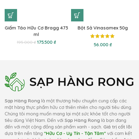
Giấm Táo Hữu Cơ Bragg 473
Bột Sả Vinasamex 50g
ml
175.500
₫
195.000
₫
₫
Sạp Hàng Rong
là một thương hiệu chuyên cung cấp các
mặt hàng thực phẩm hữu cơ thiên nhiên cho người tiêu dùng.
Chúng tôi mong muốn mang lại một sức khỏe tốt cho người
tiêu dùng Việt Nam. Đến với
Sạp Hàng Rong
là bạn đang
đến với một cộng đồng sản phẩm xanh - sạch.
Giá trị cốt lõi
dựa trên nền tảng
"Hữu Cơ - Uy Tín - Tận Tâm"
với cam kết