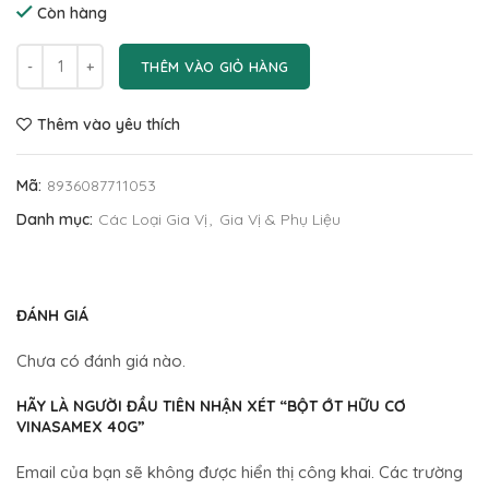
Còn hàng
THÊM VÀO GIỎ HÀNG
Thêm vào yêu thích
Mã:
8936087711053
Danh mục:
Các Loại Gia Vị
,
Gia Vị & Phụ Liệu
ĐÁNH GIÁ
Chưa có đánh giá nào.
HÃY LÀ NGƯỜI ĐẦU TIÊN NHẬN XÉT “BỘT ỚT HỮU CƠ
VINASAMEX 40G”
Email của bạn sẽ không được hiển thị công khai.
Các trường