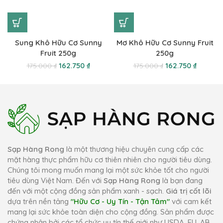
Sung Khô Hữu Cơ Sunny
Mơ Khô Hữu Cơ Sunny Fruit
Fruit 250g
250g
162.750
₫
162.750
₫
175.000
₫
175.000
₫
Sạp Hàng Rong
là một thương hiệu chuyên cung cấp các
mặt hàng thực phẩm hữu cơ thiên nhiên cho người tiêu dùng.
Chúng tôi mong muốn mang lại một sức khỏe tốt cho người
tiêu dùng Việt Nam. Đến với
Sạp Hàng Rong
là bạn đang
đến với một cộng đồng sản phẩm xanh - sạch.
Giá trị cốt lõi
dựa trên nền tảng
"Hữu Cơ - Uy Tín - Tận Tâm"
với cam kết
mang lại sức khỏe toàn diện cho cộng đồng. Sản phẩm được
chứng nhận bởi các tổ chức uy tín thế giới như USDA, EU, AB...