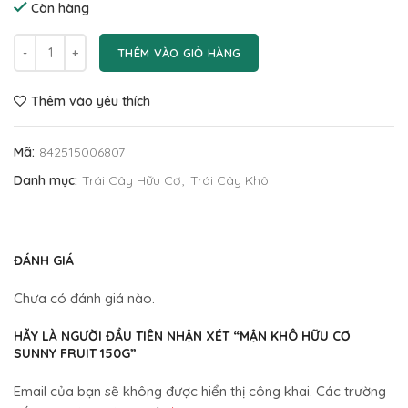
Còn hàng
THÊM VÀO GIỎ HÀNG
Thêm vào yêu thích
Mã:
842515006807
Danh mục:
Trái Cây Hữu Cơ
,
Trái Cây Khô
ĐÁNH GIÁ
Chưa có đánh giá nào.
HÃY LÀ NGƯỜI ĐẦU TIÊN NHẬN XÉT “MẬN KHÔ HỮU CƠ
SUNNY FRUIT 150G”
Email của bạn sẽ không được hiển thị công khai.
Các trường