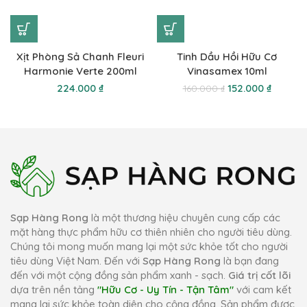
Xịt Phòng Sả Chanh Fleuri
Tinh Dầu Hồi Hữu Cơ
Harmonie Verte 200ml
Vinasamex 10ml
₫
152.000
₫
160.000
₫
Sạp Hàng Rong
là một thương hiệu chuyên cung cấp các
mặt hàng thực phẩm hữu cơ thiên nhiên cho người tiêu dùng.
Chúng tôi mong muốn mang lại một sức khỏe tốt cho người
tiêu dùng Việt Nam. Đến với
Sạp Hàng Rong
là bạn đang
đến với một cộng đồng sản phẩm xanh - sạch.
Giá trị cốt lõi
dựa trên nền tảng
"Hữu Cơ - Uy Tín - Tận Tâm"
với cam kết
mang lại sức khỏe toàn diện cho cộng đồng. Sản phẩm được