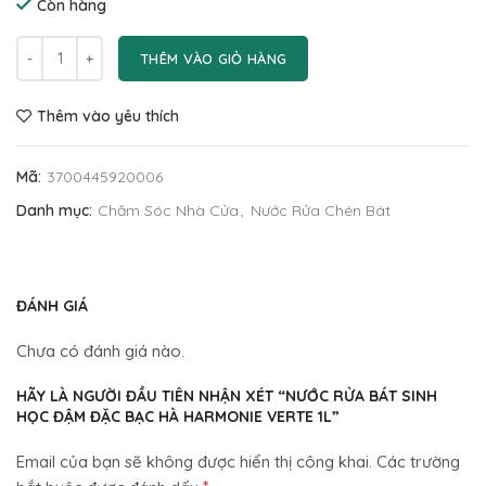
Còn hàng
THÊM VÀO GIỎ HÀNG
Thêm vào yêu thích
Mã:
3700445920006
Danh mục:
Chăm Sóc Nhà Cửa
,
Nước Rửa Chén Bát
ĐÁNH GIÁ
Chưa có đánh giá nào.
HÃY LÀ NGƯỜI ĐẦU TIÊN NHẬN XÉT “NƯỚC RỬA BÁT SINH
HỌC ĐẬM ĐẶC BẠC HÀ HARMONIE VERTE 1L”
Email của bạn sẽ không được hiển thị công khai.
Các trường