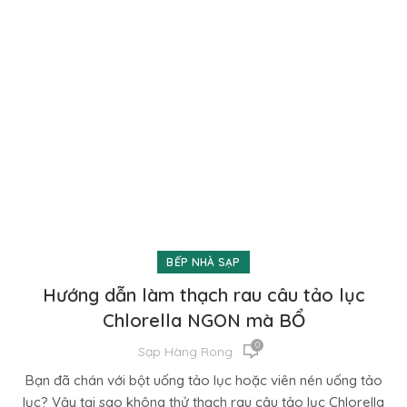
BẾP NHÀ SẠP
Hướng dẫn làm thạch rau câu tảo lục
Chlorella NGON mà BỔ
0
Sạp Hàng Rong
Bạn đã chán với bột uống tảo lục hoặc viên nén uống tảo
lục? Vậy tại sao không thử thạch rau câu tảo lục Chlorella