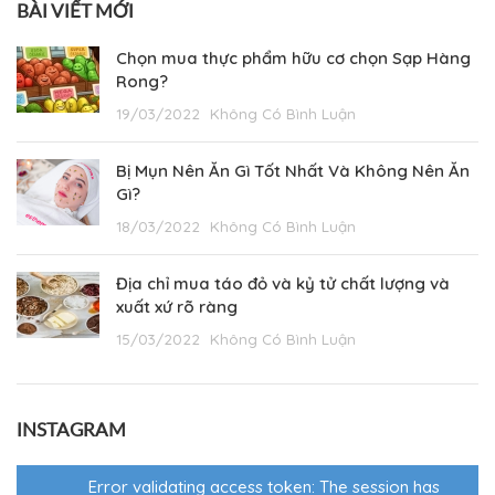
BÀI VIẾT MỚI
Chọn mua thực phẩm hữu cơ chọn Sạp Hàng
Rong?
19/03/2022
Không Có Bình Luận
Bị Mụn Nên Ăn Gì Tốt Nhất Và Không Nên Ăn
Gì?
18/03/2022
Không Có Bình Luận
Địa chỉ mua táo đỏ và kỷ tử chất lượng và
xuất xứ rõ ràng
15/03/2022
Không Có Bình Luận
INSTAGRAM
Error validating access token: The session has