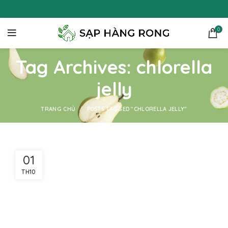
0
Tag Archives: chlorella
jelly
TRANG CHỦ
POSTS TAGGED "CHLORELLA JELLY"
01
TH10