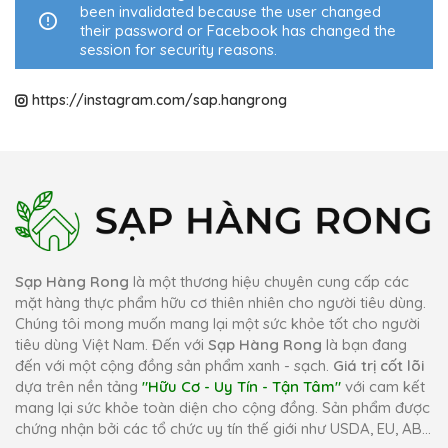
been invalidated because the user changed
their password or Facebook has changed the
session for security reasons.
https://instagram.com/sap.hangrong
Sạp Hàng Rong
là một thương hiệu chuyên cung cấp các
mặt hàng thực phẩm hữu cơ thiên nhiên cho người tiêu dùng.
Chúng tôi mong muốn mang lại một sức khỏe tốt cho người
tiêu dùng Việt Nam. Đến với
Sạp Hàng Rong
là bạn đang
đến với một cộng đồng sản phẩm xanh - sạch.
Giá trị cốt lõi
dựa trên nền tảng
"Hữu Cơ - Uy Tín - Tận Tâm"
với cam kết
mang lại sức khỏe toàn diện cho cộng đồng. Sản phẩm được
chứng nhận bởi các tổ chức uy tín thế giới như USDA, EU, AB...