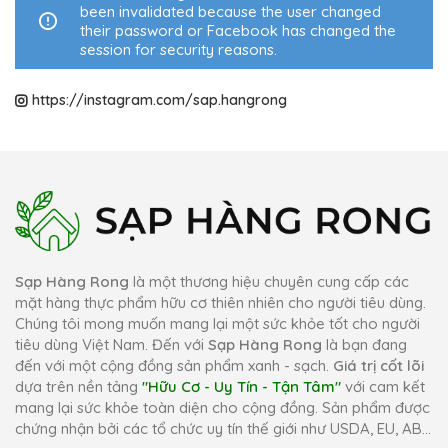
been invalidated because the user changed
their password or Facebook has changed the
session for security reasons.
https://instagram.com/sap.hangrong
Sạp Hàng Rong
là một thương hiệu chuyên cung cấp các
mặt hàng thực phẩm hữu cơ thiên nhiên cho người tiêu dùng.
Chúng tôi mong muốn mang lại một sức khỏe tốt cho người
tiêu dùng Việt Nam. Đến với
Sạp Hàng Rong
là bạn đang
đến với một cộng đồng sản phẩm xanh - sạch.
Giá trị cốt lõi
dựa trên nền tảng
"Hữu Cơ - Uy Tín - Tận Tâm"
với cam kết
mang lại sức khỏe toàn diện cho cộng đồng. Sản phẩm được
chứng nhận bởi các tổ chức uy tín thế giới như USDA, EU, AB...