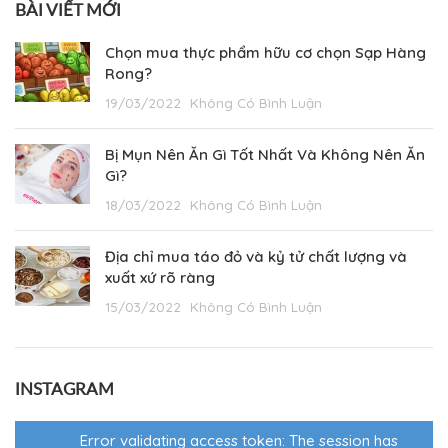
BÀI VIẾT MỚI
Chọn mua thực phẩm hữu cơ chọn Sạp Hàng
Rong?
19/03/2022
Không Có Bình Luận
Bị Mụn Nên Ăn Gì Tốt Nhất Và Không Nên Ăn
Gì?
18/03/2022
Không Có Bình Luận
Địa chỉ mua táo đỏ và kỷ tử chất lượng và
xuất xứ rõ ràng
15/03/2022
Không Có Bình Luận
INSTAGRAM
Error validating access token: The session has