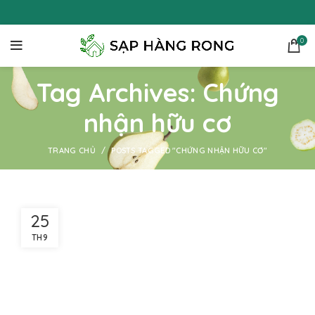
0
Tag Archives: Chứng
nhận hữu cơ
TRANG CHỦ
POSTS TAGGED "CHỨNG NHẬN HỮU CƠ"
25
TH9