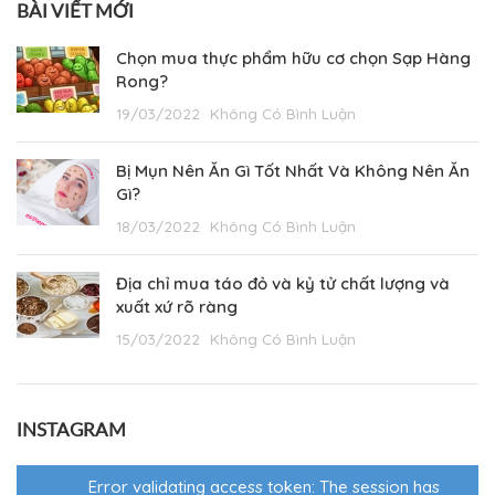
BÀI VIẾT MỚI
Chọn mua thực phẩm hữu cơ chọn Sạp Hàng
Rong?
19/03/2022
Không Có Bình Luận
Bị Mụn Nên Ăn Gì Tốt Nhất Và Không Nên Ăn
Gì?
18/03/2022
Không Có Bình Luận
Địa chỉ mua táo đỏ và kỷ tử chất lượng và
xuất xứ rõ ràng
15/03/2022
Không Có Bình Luận
INSTAGRAM
Error validating access token: The session has