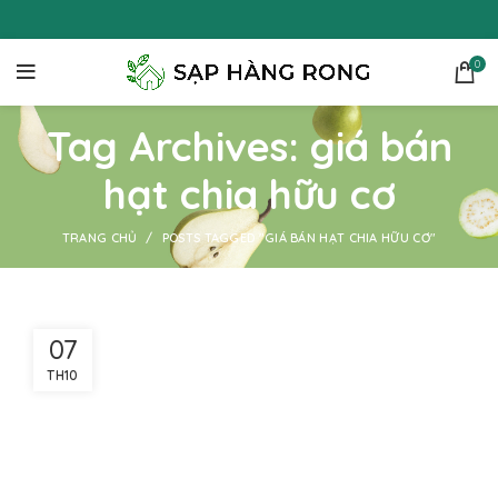
0
Tag Archives: giá bán
hạt chia hữu cơ
TRANG CHỦ
POSTS TAGGED "GIÁ BÁN HẠT CHIA HỮU CƠ"
07
TH10