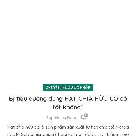
CHUYÊN MỤC SỨC KHỎE
Bị tiểu đường dùng HẠT CHIA HỮU CƠ có
tốt không?
0
Sạp Hàng Rong
Hạt chia hữu cơ là sản phẩm sản xuất từ hạt chia (tên khoa
học là Salvia hispanica). Loại hạt này được nuôi trồng theo