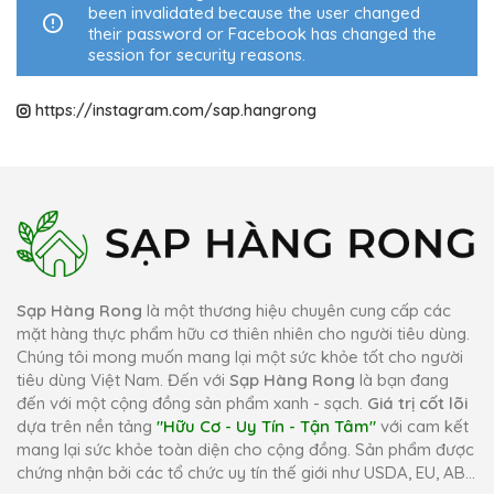
been invalidated because the user changed
their password or Facebook has changed the
session for security reasons.
https://instagram.com/sap.hangrong
Sạp Hàng Rong
là một thương hiệu chuyên cung cấp các
mặt hàng thực phẩm hữu cơ thiên nhiên cho người tiêu dùng.
Chúng tôi mong muốn mang lại một sức khỏe tốt cho người
tiêu dùng Việt Nam. Đến với
Sạp Hàng Rong
là bạn đang
đến với một cộng đồng sản phẩm xanh - sạch.
Giá trị cốt lõi
dựa trên nền tảng
"Hữu Cơ - Uy Tín - Tận Tâm"
với cam kết
mang lại sức khỏe toàn diện cho cộng đồng. Sản phẩm được
chứng nhận bởi các tổ chức uy tín thế giới như USDA, EU, AB...